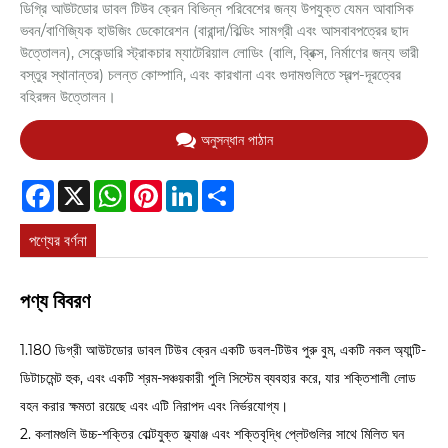
ডিগ্রি আউটডোর ডাবল টিউব ক্রেন বিভিন্ন পরিবেশের জন্য উপযুক্ত যেমন আবাসিক
ভবন/বাণিজ্যিক হাউজিং ডেকোরেশন (বারান্দা/বিল্ডিং সামগ্রী এবং আসবাবপত্রের ছাদ
উত্তোলন), সেকেন্ডারি স্ট্রাকচার ম্যাটেরিয়াল লোডিং (বালি, ব্রিক্স, নির্মাণের জন্য ভারী
বস্তুর স্থানান্তর) চলন্ত কোম্পানি, এবং কারখানা এবং গুদামগুলিতে স্বল্প-দূরত্বের
বহিরঙ্গন উত্তোলন।
অনুসন্ধান পাঠান
Facebook
X
WhatsApp
Pinterest
LinkedIn
Share
পণ্যের বর্ণনা
পণ্য বিবরণ
1.180 ডিগ্রী আউটডোর ডাবল টিউব ক্রেন একটি ডবল-টিউব পুরু বুম, একটি নকল অ্যান্টি-
ডিটাচমেন্ট হুক, এবং একটি শ্রম-সঞ্চয়কারী পুলি সিস্টেম ব্যবহার করে, যার শক্তিশালী লোড
বহন করার ক্ষমতা রয়েছে এবং এটি নিরাপদ এবং নির্ভরযোগ্য।
2. কলামগুলি উচ্চ-শক্তির বোল্টযুক্ত ফ্ল্যাঞ্জ এবং শক্তিবৃদ্ধি প্লেটগুলির সাথে মিলিত ঘন