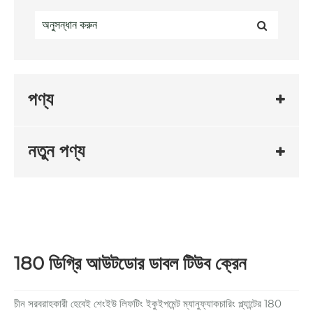
পণ্য
নতুন পণ্য
180 ডিগ্রি আউটডোর ডাবল টিউব ক্রেন
চীন সরবরাহকারী হেবেই শেংইউ লিফটিং ইকুইপমেন্ট ম্যানুফ্যাকচারিং প্ল্যান্টের 180