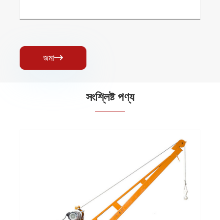
জমা

সংশ্লিষ্ট পণ্য