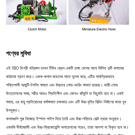
পণ্যের সুবিধা
এই 180 ডিগ্রী বহিরঙ্গন ডাবল টিউব ক্রেন একটি চাঙ্গা বেসের সাথে মিলিত দুটি কলামের
কাঠামো গ্রহণ করে। একক-কলাম মডেলের সাথে তুলনা করে, এটির সামগ্রিকভাবে
শক্তিশালী অ্যান্টি-টপলিং ক্ষমতা এবং উচ্চতর লোড-ভারিং ক্ষমতা রয়েছে। ভারী-লোড
উত্তোলনের সময়, শরীর আরও স্থিতিশীল এবং কোনও ঝাঁকুনি বা বিচ্যুতি হবে না। একই
সময়ে, এর বায়ু প্রতিরোধের কর্মক্ষমতা চমৎকার এবং এটি উচ্চ-বৃদ্ধি বিল্ডিং নির্মাণের জন্য খুব
উপযুক্ত।
কলামগুলি পুরু বিজোড় ইস্পাত পাইপ দিয়ে তৈরি এবং উচ্চ-শক্তির বোল্ট দ্বারা সংযুক্ত।
এমনকি দীর্ঘমেয়াদী এবং উচ্চ-ফ্রিকোয়েন্সি অপারেশনের পরেও, তারা আলগা বা বিকৃত হবে না।