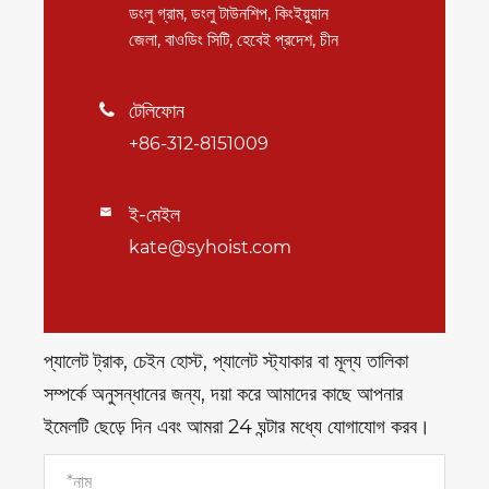
ডংলু গ্রাম, ডংলু টাউনশিপ, কিংইয়ুয়ান
জেলা, বাওডিং সিটি, হেবেই প্রদেশ, চীন
টেলিফোন

+86-312-8151009
ই-মেইল

kate@syhoist.com
প্যালেট ট্রাক, চেইন হোস্ট, প্যালেট স্ট্যাকার বা মূল্য তালিকা
সম্পর্কে অনুসন্ধানের জন্য, দয়া করে আমাদের কাছে আপনার
ইমেলটি ছেড়ে দিন এবং আমরা 24 ঘন্টার মধ্যে যোগাযোগ করব।