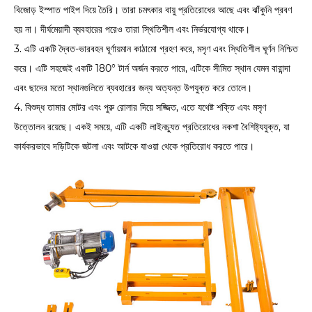
বিজোড় ইস্পাত পাইপ দিয়ে তৈরি। তারা চমৎকার বায়ু প্রতিরোধের আছে এবং ঝাঁকুনি প্রবণ
হয় না। দীর্ঘমেয়াদী ব্যবহারের পরেও তারা স্থিতিশীল এবং নির্ভরযোগ্য থাকে।
3. এটি একটি দ্বৈত-ভারবহন ঘূর্ণায়মান কাঠামো গ্রহণ করে, মসৃণ এবং স্থিতিশীল ঘূর্ণন নিশ্চিত
করে। এটি সহজেই একটি 180° টার্ন অর্জন করতে পারে, এটিকে সীমিত স্থান যেমন বারান্দা
এবং ছাদের মতো স্থানগুলিতে ব্যবহারের জন্য অত্যন্ত উপযুক্ত করে তোলে।
4. বিশুদ্ধ তামার মোটর এবং পুরু রোলার দিয়ে সজ্জিত, এতে যথেষ্ট শক্তি এবং মসৃণ
উত্তোলন রয়েছে। একই সময়ে, এটি একটি লাইনচ্যুত প্রতিরোধের নকশা বৈশিষ্ট্যযুক্ত, যা
কার্যকরভাবে দড়িটিকে জটলা এবং আটকে যাওয়া থেকে প্রতিরোধ করতে পারে।