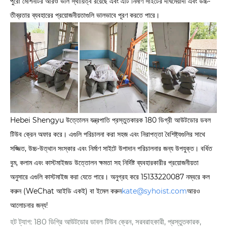
পুরো মেশিনটির আরও ভাল স্থায়িত্ব রয়েছে এবং এটি নির্মাণ সাইটের দীর্ঘমেয়াদী এবং উচ্চ-
তীব্রতার ব্যবহারের প্রয়োজনীয়তাগুলি ভালভাবে পূরণ করতে পারে।
Hebei Shengyu উত্তোলন যন্ত্রপাতি প্রস্তুতকারক 180 ডিগ্রী আউটডোর ডবল
টিউব ক্রেন অফার করে। এগুলি পরিচালনা করা সহজ এবং নিরাপত্তা বৈশিষ্ট্যগুলির সাথে
সজ্জিত, উচ্চ-উত্থান সংস্কার এবং নির্মাণ সাইটে উপাদান পরিচালনার জন্য উপযুক্ত। বর্ধিত
বুম, কলাম এবং কাস্টমাইজড উত্তোলন ক্ষমতা সহ নির্দিষ্ট ব্যবহারকারীর প্রয়োজনীয়তা
অনুসারে এগুলি কাস্টমাইজ করা যেতে পারে। অনুগ্রহ করে 15133220087 নম্বরে কল
করুন (WeChat আইডি একই) বা ইমেল করুন
kate@syhoist.com
আরও
আলোচনার জন্য!
হট ট্যাগ: 180 ডিগ্রি আউটডোর ডাবল টিউব ক্রেন, সরবরাহকারী, প্রস্তুতকারক,