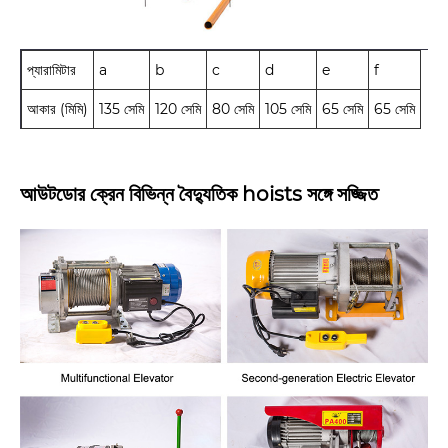
প্যারামিটার
a
b
c
d
e
f
আকার (মিমি)
135 সেমি
120 সেমি
80 সেমি
105 সেমি
65 সেমি
65 সেমি
আউটডোর ক্রেন বিভিন্ন বৈদ্যুতিক hoists সঙ্গে সজ্জিত