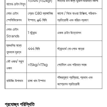
≈314N (≈32kgf)
লাইটার টান জন্য ডুয়াল-ভারবহন নকশা
হাতের চেইন টানুন
লোড চেইন
গ্রেড G80 ম্যাঙ্গানিজ
কালো / নিভে যাওয়া চিকিত্সা, পরিধান-
স্পেসিফিকেশন
ইস্পাত, φ6 মিমি
প্রতিরোধী এবং মরিচা-প্রমাণ
লোড চেইন
1 স্ট্র্যান্ড
একক চেইন উত্তোলন
Strands
হুকগুলির মধ্যে
444 মিমি
স্ট্যান্ডার্ড নো-লোড মাত্রা
ন্যূনতম দূরত্ব
নেট ওজন/ স্থূল
≈15kg/≈17kg
পোর্টেবল এবং পরিবহন সহজ
ওজন
পাঁজরযুক্ত প্রক্রিয়া, প্রভাব এবং
হাউজিং উপাদান
চাঙ্গা খাদ ইস্পাত
কম্প্রেশন প্রতিরোধী
প্রযোজ্য পরিস্থিতি