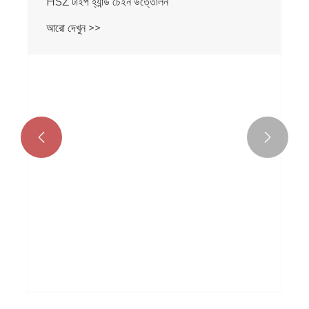


HSZ টাইপ হ্যান্ড চেইন উত্তোলন
আরো দেখুন >>