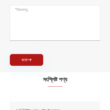
জমা

সংশ্লিষ্ট পণ্য