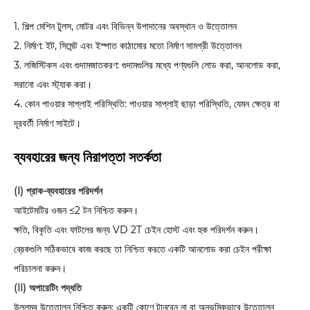
1. শিল্প মেশিন টুলস, মোটর এবং বিভিন্ন উপাদানের অবস্থান ও উত্তোলন
2. নির্মাণ: ইট, সিমেন্ট এবং ইস্পাত কাঠামোর মতো নির্মাণ সামগ্রী উত্তোলন
3. লজিস্টিকস এবং গুদামজাতকরণ: গুদামগুলির মধ্যে পণ্যগুলি লোড করা, আনলোড করা,
সরানো এবং স্ট্যাক করা।
4. কোন পাওয়ার সাপ্লাই পরিস্থিতি: পাওয়ার সাপ্লাই ছাড়া পরিস্থিতি, যেমন ক্ষেত্র বা
দূরবর্তী নির্মাণ সাইটে।
ব্যবহারের জন্য নিরাপত্তা সতর্কতা
(I) প্রাক-ব্যবহারের পরিদর্শন
আইটেমটির ওজন ≤2 টন নিশ্চিত করুন।
ক্ষতি, বিকৃতি এবং ফাটলের জন্য VD 2T চেইন হোস্ট এবং হুক পরিদর্শন করুন।
ব্রেকগুলি সঠিকভাবে কাজ করছে তা নিশ্চিত করতে একটি আনলোড করা চেইন পরীক্ষা
পরিচালনা করুন।
(II) অপারেটিং পদ্ধতি
উল্লম্ব উত্তোলন নিশ্চিত করুন; একটি কোণে টানবেন না বা অনুভূমিকভাবে উত্তোলন