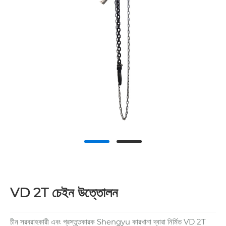
VD 2T চেইন উত্তোলন
চীন সরবরাহকারী এবং প্রস্তুতকারক Shengyu কারখানা দ্বারা নির্মিত VD 2T