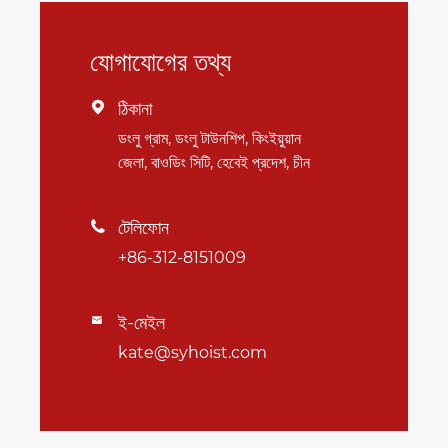
যোগাযোগের তথ্য
ঠিকানা

ডংলু গ্রাম, ডংলু টাউনশিপ, কিংইয়ুয়ান
জেলা, বাওডিং সিটি, হেবেই প্রদেশ, চীন
টেলিফোন

+86-312-8151009
ই-মেইল

kate@syhoist.com