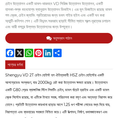
চেইন উত্তোলন একটি ডাবল-ভারবহন VD সিরিজ উত্তোলন উত্তোলন, একটি
হালকা-শুল্ক বহনযোগ্য ম্যানুয়াল উত্তোলন ডিভাইস। এর মূল ডিজাইনে রয়েছে ডাবল
পল ব্রেক, চেইন জ্যামিং প্রতিরোধের জন্য ডবল গাইড হুইল এবং একটি ঘন করা
অ্যান্টি-কলিশন শেল। এটি বিদ্যুৎ সরবরাহ ছাড়াই সীমিত স্থানে স্বল্প-দূরত্বের চলাচল
এবং ভারী বস্তুর উল্লম্ব উত্তোলনের জন্য উপযুক্ত।
অনুসন্ধান পাঠান
Facebook
X
WhatsApp
Pinterest
LinkedIn
Share
পণ্যের বর্ণনা
Shengyu VD 2T চেইন হোইস্ট হল ঐতিহ্যবাহী HSZ চেইন হোইস্টের একটি
আপগ্রেডেড সংস্করণ, যার 2000kg রেট করা উত্তোলন ক্ষমতা রয়েছে। উত্তোলনে
একটি G80 গ্রেড ম্যাঙ্গানিজ স্টিল লিফটিং চেইন, ডাবল র্যাচেট ড্রাইভ এবং একটি ডাবল
ব্রেক সিস্টেম রয়েছে, যা এটিকে টানতে সহজ, পরিচালনা করা মসৃণ এবং অত্যন্ত নিরাপদ করে
তোলে। প্রতিটি উত্তোলন কারখানা ছাড়ার আগে 1.25 গুণ পরীক্ষা লোডের মধ্য দিয়ে যায়,
নিরাপত্তা এবং ব্যবহারের সহজতা নিশ্চিত করে। এটি উত্পাদন, নির্মাণ, গুদামজাতকরণ এবং