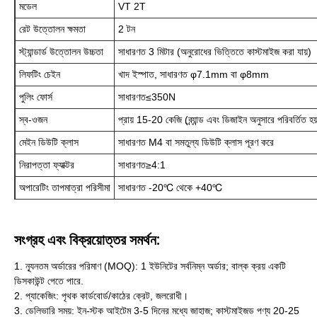
মডেল
VT 2T
রেট উত্তোলন ক্ষমতা
2 টন
স্ট্যান্ডার্ড উত্তোলন উচ্চতা
সাধারণত 3 মিটার (অনুরোধের ভিত্তিতে কাস্টমাইজ করা যায়)
লিফটিং চেইন
খাদ ইস্পাত, সাধারণত φ7.1mm বা φ8mm
পুলিং ফোর্স
সাধারণত≤350N
স্ব-ওজন
প্রায় 15-20 কেজি (ব্র্যান্ড এবং ডিজাইন অনুসারে পরিবর্তিত হয
মেইন ডিউটি ​​ক্লাস
সাধারণত M4 বা সমতুল্য ডিউটি ​​ক্লাস পূরণ করে
নিরাপত্তা ফ্যাক্টর
সাধারণত≥4:1
অপারেটিং তাপমাত্রা পরিসীমা
সাধারণত -20℃ থেকে +40℃
সংগ্রহ এবং বিক্রয়োত্তর সমর্থন:
1. ন্যূনতম অর্ডারের পরিমাণ (MOQ): 1 ইউনিটের সর্বনিম্ন অর্ডার; বাল্ক ক্রয় একটি
ডিসকাউন্ট পেতে পারে.
2. প্যাকেজিং: পৃথক কার্ডবোর্ড/কাঠের ক্রেট, জলরোধী।
3. ডেলিভারি সময়: ইন-স্টক আইটেম 3-5 দিনের মধ্যে জাহাজ; কাস্টমাইজড পণ্য 20-25