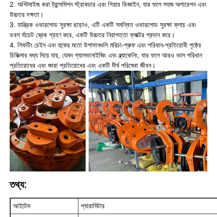
2. অপ্টিমাইজ করা ট্রান্সমিশন স্ট্রাকচার এবং গিয়ার ডিজাইন, যার ফলে সহজ অপারেশন এবং
উচ্চতর দক্ষতা।
3. যান্ত্রিক ওভারলোড সুরক্ষা ছাড়াও, এটি একটি সমন্বিত ওভারলোড সুরক্ষা ক্লাচ এবং
ডবল র্যাচেট ব্রেক গ্রহণ করে, একটি উচ্চতর নিরাপত্তা ফ্যাক্টর প্রদান করে।
4. লিফটিং চেইন এবং হুকের মতো উপাদানগুলি মরিচা-প্রুফ এবং পরিধান-প্রতিরোধী পৃষ্ঠের
চিকিত্সার মধ্য দিয়ে যায়, যেমন গ্যালভানাইজিং এবং ব্ল্যাকেনিং, যার ফলে আরও ভাল পরিধান
প্রতিরোধের এবং জারা প্রতিরোধের এবং একটি দীর্ঘ পরিষেবা জীবন।
তথ্য:
আইটেম
প্যারামিটার