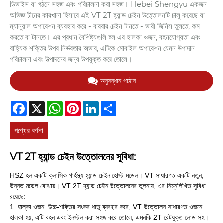
ডিভাইস যা গঠনে সহজ এবং পরিচালনা করা সহজ। Hebei Shengyu একজন
অভিজ্ঞ চীনের কারখানা হিসাবে এই VT 2T হ্যান্ড চেইন উত্তোলনটি চালু করেছে যা
ম্যানুয়াল অপারেশন ব্যবহার করে - বারবার চেইন টানতে - ভারী জিনিস তুলতে, কম
করতে বা টানতে। এর প্রধান বৈশিষ্ট্যগুলি হল এর হালকা ওজন, বহনযোগ্যতা এবং
বাহ্যিক শক্তির উপর নির্ভরতার অভাব, এটিকে মোবাইল অপারেশন যেমন উপাদান
পরিচালনা এবং উত্পাদনের জন্য উপযুক্ত করে তোলে।
অনুসন্ধান পাঠান
Facebook
X
WhatsApp
Pinterest
LinkedIn
Share
পণ্যের বর্ণনা
VT 2T হ্যান্ড চেইন উত্তোলনের সুবিধা:
HSZ হল একটি ক্লাসিক গার্হস্থ্য হ্যান্ড চেইন হোস্ট মডেল। VT সাধারণত একটি নতুন,
উন্নত মডেল বোঝায়। VT 2T হ্যান্ড চেইন উত্তোলনের তুলনায়, এর নিম্নলিখিত সুবিধা
রয়েছে:
1. হাল্কা ওজন: উচ্চ-শক্তির সংকর ধাতু ব্যবহার করে, VT উত্তোলন সাধারণত ওজনে
হালকা হয়, এটি বহন এবং ইনস্টল করা সহজ করে তোলে, এমনকি 2T রেটযুক্ত লোড সহ।