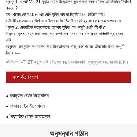
প্রশ্ন 1: একটি VT 2T হ্যান্ড চেইন উত্তোলন স্ক্র্যাপ করা দরকার কিনা তা কীভাবে নির্ধারণ
করবেন?
হুক খোলার কোণ 15% এর বেশি বৃদ্ধি পায় বা বিকৃতি 10° ছাড়িয়ে যায়।
চেইনটি মারাত্মকভাবে জীর্ণ বা ফাটল৷ ব্রেকিং ডিভাইস ব্যর্থ হয় এবং লক করতে পারে না৷
প্রশ্ন 2: বৈদ্যুতিক উত্তোলনের তুলনায় সুবিধা এবং অসুবিধাগুলি কী কী?
উত্তর: সুবিধা: বহন করা সহজ, কম রক্ষণাবেক্ষণ খরচ, কোন পাওয়ার সাপ্লাই প্রয়োজন
নেই।
অসুবিধা: ম্যানুয়াল অপারেশন, ধীর উত্তোলনের গতি, উচ্চ শ্রমের তীব্রতার উপর সম্পূর্ণ
নির্ভর করুন।
হট ট্যাগ: VT 2T হ্যান্ড চেইন উত্তোলন, সরবরাহকারী, প্রস্তুতকারক, কারখানা, চীন
সম্পর্কিত বিভাগ
ম্যানুয়াল চেইন উত্তোলন
লিভার চেইন উত্তোলন
বৈদ্যুতিক চেইন উত্তোলন
অনুসন্ধান পাঠান