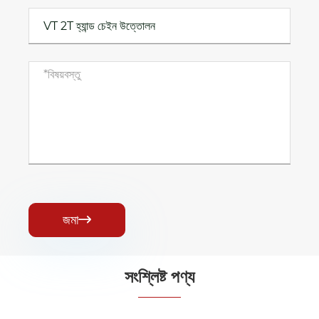
জমা

সংশ্লিষ্ট পণ্য