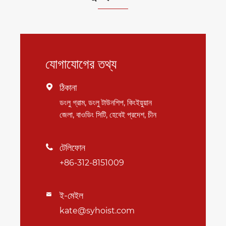
যোগাযোগের তথ্য
ঠিকানা

ডংলু গ্রাম, ডংলু টাউনশিপ, কিংইয়ুয়ান
জেলা, বাওডিং সিটি, হেবেই প্রদেশ, চীন
টেলিফোন

+86-312-8151009
ই-মেইল

kate@syhoist.com