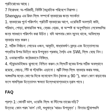
প্রতিরোধের আছে।
7 নিরোধক: অ-পরিবাহী, নির্দিষ্ট বৈদ্যুতিক পরিবেশে নিরাপদ।
Shengyu এর রিবন স্লিং সম্পর্কে ব্যবহারের জন্য সতর্কতা
1. ব্যবহারের পূর্বে পরিদর্শন: প্রতিটি ব্যবহারের আগে, ওয়েবিংটি অবশ্যই কাটা,
পরিধান, পোড়া, রাসায়নিক ক্ষয়, ফ্রেড থ্রেড, বা অস্পষ্ট বা অনুপস্থিত লেবেলগুলির
জন্য সাবধানে পরিদর্শন করা উচিত। যদি আপনার কোন সন্দেহ থাকে, অবিলম্বে
ব্যবহার বন্ধ করুন।
2. সঠিক নির্বাচন: লোডের ওজন, আকৃতি, মাধ্যাকর্ষণ কেন্দ্র এবং উত্তোলনের
পদ্ধতির উপর ভিত্তি করে উপযুক্ত প্রকার, দৈর্ঘ্য এবং SWL স্লিং বেছে নিন।
3. ওভারলোডিং কঠোরভাবে নিষিদ্ধ.
4. স্ট্যান্ডার্ডাইজড ঝুলানো: নিশ্চিত করুন যে স্লিংটি হুকের উপর সঠিক অবস্থানে
রয়েছে, মোচড়, গিঁট বা স্ট্যাকিং এড়ানো। মাল্টি লিম্ব স্লিং ব্যবহার করার সময়,
অঙ্গগুলির মধ্যে কোণের দিকে মনোযোগ দিন (মানক ≤ 90 °), কারণ কোণ বাড়ানোর
ফলে সামগ্রিক উত্তোলন ক্ষমতা উল্লেখযোগ্যভাবে হ্রাস পাবে।
FAQ
প্রশ্ন 1: কোনটি ভাল, ওয়েবিং স্লিং বা স্টিলের তারের দড়ি?
উত্তর: কোন পরম 'ভাল' নেই, শুধুমাত্র 'আরও উপযুক্ত'। ফিতার স্ট্র্যাপগুলি