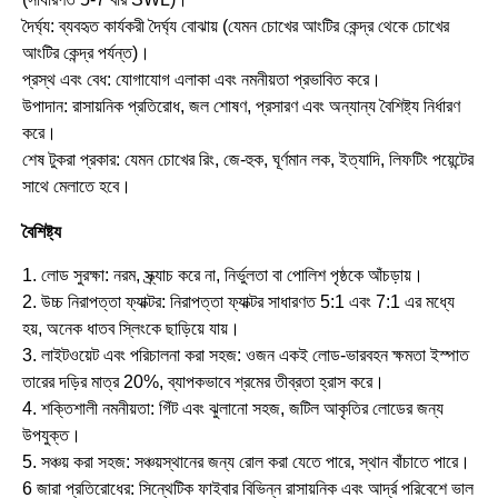
দৈর্ঘ্য: ব্যবহৃত কার্যকরী দৈর্ঘ্য বোঝায় (যেমন চোখের আংটির কেন্দ্র থেকে চোখের
আংটির কেন্দ্র পর্যন্ত)।
প্রস্থ এবং বেধ: যোগাযোগ এলাকা এবং নমনীয়তা প্রভাবিত করে।
উপাদান: রাসায়নিক প্রতিরোধ, জল শোষণ, প্রসারণ এবং অন্যান্য বৈশিষ্ট্য নির্ধারণ
করে।
শেষ টুকরা প্রকার: যেমন চোখের রিং, জে-হুক, ঘূর্ণমান লক, ইত্যাদি, লিফটিং পয়েন্টের
সাথে মেলাতে হবে।
বৈশিষ্ট্য
1. লোড সুরক্ষা: নরম, স্ক্র্যাচ করে না, নির্ভুলতা বা পোলিশ পৃষ্ঠকে আঁচড়ায়।
2. উচ্চ নিরাপত্তা ফ্যাক্টর: নিরাপত্তা ফ্যাক্টর সাধারণত 5:1 এবং 7:1 এর মধ্যে
হয়, অনেক ধাতব স্লিংকে ছাড়িয়ে যায়।
3. লাইটওয়েট এবং পরিচালনা করা সহজ: ওজন একই লোড-ভারবহন ক্ষমতা ইস্পাত
তারের দড়ির মাত্র 20%, ব্যাপকভাবে শ্রমের তীব্রতা হ্রাস করে।
4. শক্তিশালী নমনীয়তা: গিঁট এবং ঝুলানো সহজ, জটিল আকৃতির লোডের জন্য
উপযুক্ত।
5. সঞ্চয় করা সহজ: সঞ্চয়স্থানের জন্য রোল করা যেতে পারে, স্থান বাঁচাতে পারে।
6 জারা প্রতিরোধের: সিন্থেটিক ফাইবার বিভিন্ন রাসায়নিক এবং আর্দ্র পরিবেশে ভাল