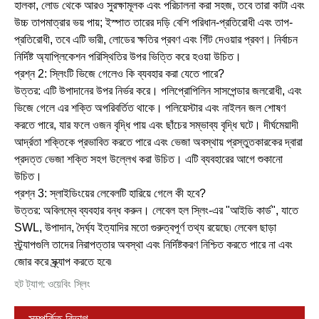
হালকা, লোড থেকে আরও সুরক্ষামূলক এবং পরিচালনা করা সহজ, তবে তারা কাটা এবং
উচ্চ তাপমাত্রার ভয় পায়; ইস্পাত তারের দড়ি বেশি পরিধান-প্রতিরোধী এবং তাপ-
প্রতিরোধী, তবে এটি ভারী, লোডের ক্ষতির প্রবণ এবং গিঁট দেওয়ার প্রবণ। নির্বাচন
নির্দিষ্ট অ্যাপ্লিকেশন পরিস্থিতির উপর ভিত্তি করে হওয়া উচিত।
প্রশ্ন 2: স্লিংটি ভিজে গেলেও কি ব্যবহার করা যেতে পারে?
উত্তর: এটি উপাদানের উপর নির্ভর করে। পলিপ্রোপিলিন সাসপেন্ডার জলরোধী, এবং
ভিজে গেলে এর শক্তি অপরিবর্তিত থাকে। পলিয়েস্টার এবং নাইলন জল শোষণ
করতে পারে, যার ফলে ওজন বৃদ্ধি পায় এবং ছাঁচের সম্ভাব্য বৃদ্ধি ঘটে। দীর্ঘমেয়াদী
আর্দ্রতা শক্তিকে প্রভাবিত করতে পারে এবং ভেজা অবস্থায় প্রস্তুতকারকের দ্বারা
প্রদত্ত ভেজা শক্তি সহগ উল্লেখ করা উচিত। এটি ব্যবহারের আগে শুকানো
উচিত।
প্রশ্ন 3: স্লাইডিংয়ের লেবেলটি হারিয়ে গেলে কী হবে?
উত্তর: অবিলম্বে ব্যবহার বন্ধ করুন। লেবেল হল স্লিং-এর "আইডি কার্ড", যাতে
SWL, উপাদান, দৈর্ঘ্য ইত্যাদির মতো গুরুত্বপূর্ণ তথ্য রয়েছে৷ লেবেল ছাড়া
স্ট্র্যাপগুলি তাদের নিরাপত্তার অবস্থা এবং নির্দিষ্টকরণ নিশ্চিত করতে পারে না এবং
জোর করে স্ক্র্যাপ করতে হবে৷
হট ট্যাগ: ওয়েবিং স্লিং
সম্পর্কিত বিভাগ