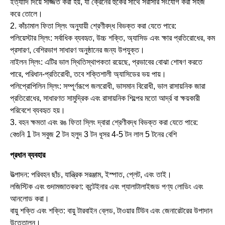
ইত্যাদি দিয়ে সজ্জিত করা হয়, যা ক্রেনের হুকের সাথে সরাসরি সংযোগ করা সহজ
করে তোলে।
2. কাঁচামাল ফিতা স্লিং অনুযায়ী শ্রেণীবদ্ধ বিভক্ত করা যেতে পারে:
পলিয়েস্টার স্লিং: সর্বাধিক ব্যবহৃত, উচ্চ শক্তি, অ্যাসিড এবং ক্ষার প্রতিরোধের, কম
প্রসারণ, বেশিরভাগ সাধারণ অনুষ্ঠানের জন্য উপযুক্ত।
নাইলন স্লিং: এটির ভাল স্থিতিস্থাপকতা রয়েছে, প্রভাবের বোঝা শোষণ করতে
পারে, পরিধান-প্রতিরোধী, তবে শক্তিশালী অ্যাসিডের ভয় পায়।
পলিপ্রোপিলিন স্লিং: সম্পূর্ণরূপে জলরোধী, ভাসমান বিরোধী, ভাল রাসায়নিক জারা
প্রতিরোধের, সাধারণত সামুদ্রিক এবং রাসায়নিক শিল্পের মতো আর্দ্র বা ক্ষয়কারী
পরিবেশে ব্যবহৃত হয়।
3. বহন ক্ষমতা এবং রঙ ফিতা স্লিং দ্বারা শ্রেণীবদ্ধ বিভক্ত করা যেতে পারে:
বেগুনি 1 টন সবুজ 2 টন হলুদ 3 টন ধূসর 4-5 টন লাল 5 টনের বেশি
প্রধান ব্যবহার
উত্পাদন: পরিবহন ছাঁচ, যান্ত্রিক সরঞ্জাম, ইস্পাত, প্লেট, এবং তাই।
লজিস্টিক এবং গুদামজাতকরণ: কন্টেইনার এবং প্যালাটালাইজড পণ্য লোডিং এবং
আনলোড করা।
বায়ু শক্তি এবং শক্তি: বায়ু টারবাইন ব্লেড, টাওয়ার টিউব এবং জেনারেটরের উপাদান
উত্তোলন।