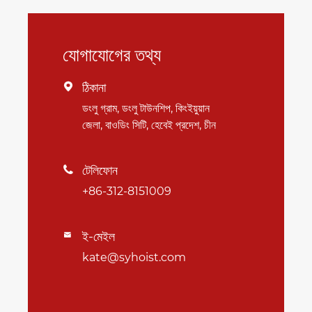
যোগাযোগের তথ্য
ঠিকানা

ডংলু গ্রাম, ডংলু টাউনশিপ, কিংইয়ুয়ান
জেলা, বাওডিং সিটি, হেবেই প্রদেশ, চীন
টেলিফোন

+86-312-8151009
ই-মেইল

kate@syhoist.com