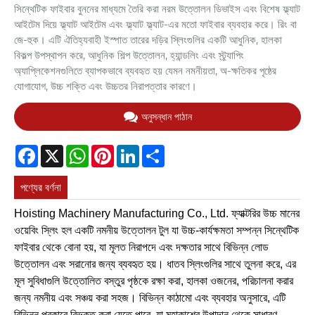
সিন্থেটিক ফাইবার বুননের মাধ্যমে তৈরি করা নরম উত্তোলন ডিভাইস এবং বিশেষ ফ্ল্যাট
আইটেম দিয়ে ফ্ল্যাট আইটেম এবং ফ্ল্যাট ফ্ল্যাট-এর মতো ফাইবার ব্যবহার করে। রিং বা
জে-হুক। এটি ঐতিহ্যবাহী ইস্পাত তারের দড়ির স্লিংগুলির একটি আধুনিক, হালকা
বিকল্প উপস্থাপন করে, আধুনিক শিল্প উত্তোলন, হ্যান্ডলিং এবং স্ট্র্যাপিং
অ্যাপ্লিকেশনগুলিতে ব্যাপকভাবে ব্যবহৃত হয় যেমন নমনীয়তা, অ-ক্ষতিকর পৃষ্ঠের
যোগাযোগ, উচ্চ শক্তি এবং উচ্চতর নিরাপত্তার কারণে।
অনুসন্ধান পাঠান
Facebook
X
WhatsApp
Pinterest
LinkedIn
Share
পণ্যের বর্ণনা
Hoisting Machinery Manufacturing Co., Ltd. ফ্যাক্টরির উচ্চ মানের
ওয়েবিং স্লিং হল একটি নমনীয় উত্তোলন টুল যা উচ্চ-কার্যক্ষমতা সম্পন্ন সিন্থেটিক
ফাইবার থেকে বোনা হয়, যা মূলত নিরাপদে এবং দক্ষতার সাথে বিভিন্ন লোড
উত্তোলন এবং সরানোর জন্য ব্যবহৃত হয়। ধাতব স্লিংগুলির সাথে তুলনা করে, এর
মূল সুবিধাগুলি উত্তোলিত বস্তুর পৃষ্ঠকে রক্ষা করা, হালকা ওজনের, পরিচালনা করার
জন্য নমনীয় এবং সঞ্চয় করা সহজ। বিভিন্ন কাঠামো এবং ব্যবহার অনুসারে, এটি
বিভিন্ন প্রকারে বিভক্ত করা যেতে পারে, যা মহাকাশের উপাদান থেকে সাধারণ