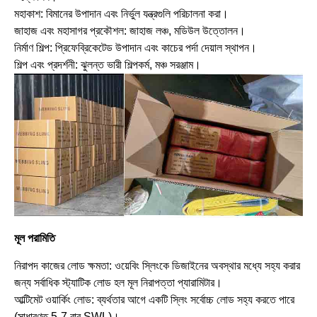
মহাকাশ: বিমানের উপাদান এবং নির্ভুল যন্ত্রগুলি পরিচালনা করা।
জাহাজ এবং মহাসাগর প্রকৌশল: জাহাজ লঞ্চ, মডিউল উত্তোলন।
নির্মাণ শিল্প: প্রিফেব্রিকেটেড উপাদান এবং কাচের পর্দা দেয়াল স্থাপন।
শিল্প এবং প্রদর্শনী: ঝুলন্ত ভারী শিল্পকর্ম, মঞ্চ সরঞ্জাম।
মূল পরামিতি
নিরাপদ কাজের লোড ক্ষমতা: ওয়েবিং স্লিংকে ডিজাইনের অবস্থার মধ্যে সহ্য করার
জন্য সর্বাধিক স্ট্যাটিক লোড হল মূল নিরাপত্তা প্যারামিটার।
আল্টিমেট ওয়ার্কিং লোড: ব্যর্থতার আগে একটি স্লিং সর্বোচ্চ লোড সহ্য করতে পারে
(সাধারণত 5-7 বার SWL)।