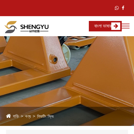
বাংলা ভাষার
বাড়ি
পণ্য
লিফটিং স্লিং