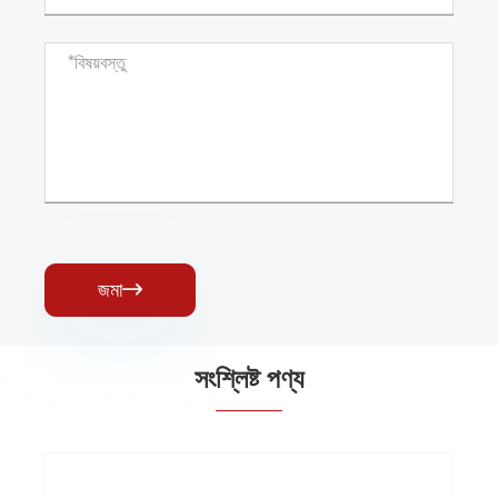
জমা

সংশ্লিষ্ট পণ্য