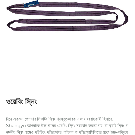
ওয়েবিং স্লিং
চীনে একজন পেশাদার লিফটিং স্লিং প্রস্তুতকারক এবং সরবরাহকারী হিসাবে,
Shengyu আপনাকে উচ্চ মানের ওয়েবিং স্লিং সরবরাহ করতে চায়, যা ফ্ল্যাট স্লিং বা
নমনীয় স্লিং নামেও পরিচিত, পলিয়েস্টার, নাইলন বা পলিপ্রোপিলিনের মতো উচ্চ-শক্তির