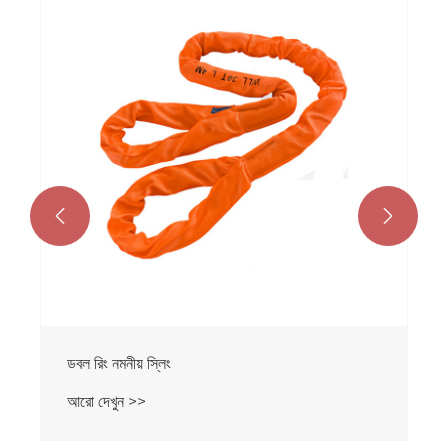


ডবল রিং নমনীয় স্লিং
আরো দেখুন >>